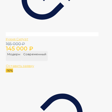
Кухня Силуэт
Первоначальная
Текущая
165 000
₽
145 000
₽
цена
цена:
составляла
145
Модерн
Современный
165
000 ₽.
000 ₽.
Оставить заявку
-16%