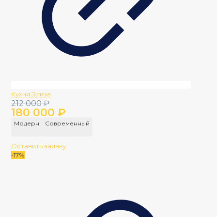
Кухня Элиза
Первоначальная
Текущая
212 000
₽
180 000
₽
цена
цена:
составляла
180
Модерн
Современный
212
000 ₽.
000 ₽.
Оставить заявку
-17%