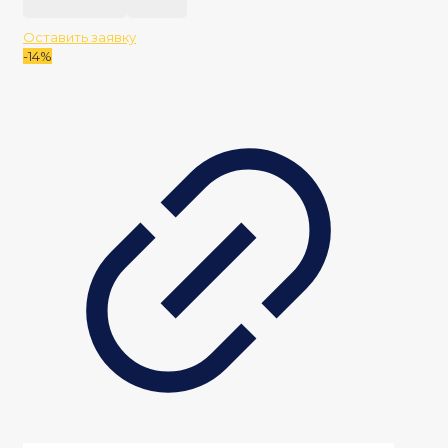
162
500 ₽.
000 ₽.
Оставить заявку
-14%