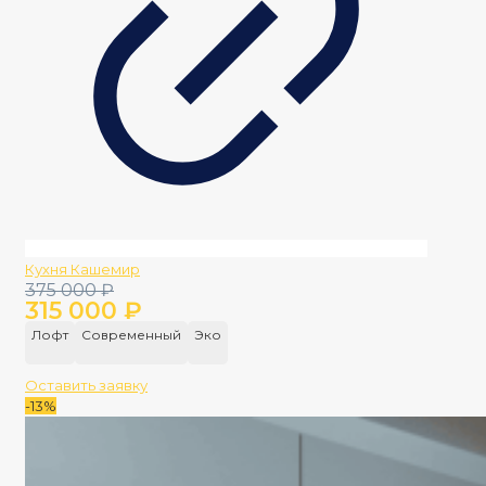
Кухня Кашемир
Первоначальная
Текущая
375 000
₽
315 000
₽
цена
цена:
составляла
315
Лофт
Современный
Эко
375
000 ₽.
000 ₽.
Оставить заявку
-13%