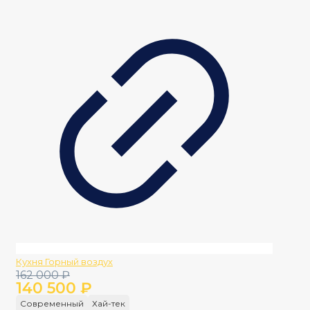
Кухня Горный воздух
Первоначальная
Текущая
162 000
₽
140 500
₽
цена
цена:
составляла
140
Современный
Хай-тек