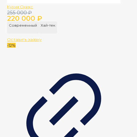
Кухня Оникс
Первоначальная
Текущая
255 000
₽
220 000
₽
цена
цена:
составляла
220
Современный
Хай-тек
255
000 ₽.
000 ₽.
Оставить заявку
-12%
-16%