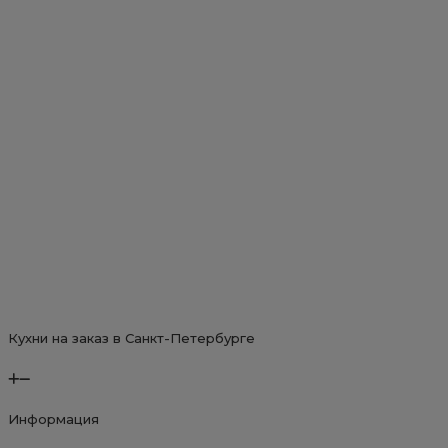
Кухня 
Первон
Текуща
78 00
66 
цена
цена:
состав
66
Лофт
78
000 ₽.
000 ₽.
Оставит
Кухни на заказ в Санкт-Петербурге
Информация