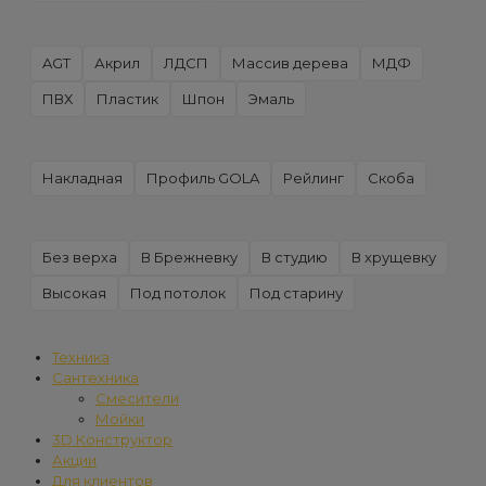
AGT
Акрил
ЛДСП
Массив дерева
МДФ
ПВХ
Пластик
Шпон
Эмаль
Накладная
Профиль GOLA
Рейлинг
Скоба
Без верха
В Брежневку
В студию
В хрущевку
Высокая
Под потолок
Под старину
Техника
Сантехника
Смесители
Мойки
3D Конструктор
Акции
Для клиентов