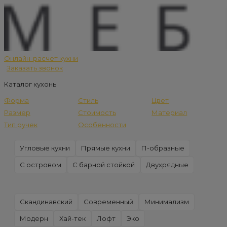
Онлайн-расчет кухни
Заказать звонок
Каталог кухонь
Форма
Стиль
Цвет
Размер
Стоимость
Материал
Тип ручек
Особенности
Угловые кухни
Прямые кухни
П-образные
С островом
С барной стойкой
Двухрядные
Скандинавский
Современный
Минимализм
Модерн
Хай-тек
Лофт
Эко