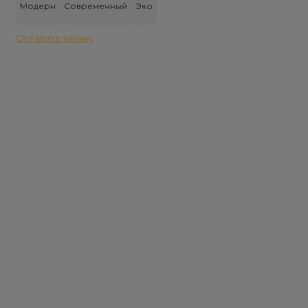
составляла
104
Модерн
Современный
Эко
123
000 ₽.
000 ₽.
Оставить заявку