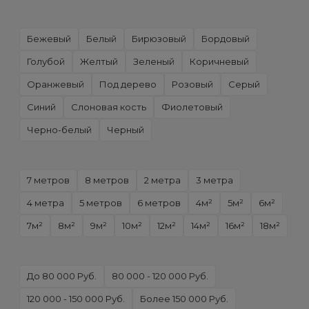
Бежевый
Белый
Бирюзовый
Бордовый
Голубой
Желтый
Зеленый
Коричневый
Оранжевый
Под дерево
Розовый
Серый
Синий
Слоновая кость
Фиолетовый
Черно-белый
Черный
7 метров
8 метров
2 метра
3 метра
4 метра
5 метров
6 метров
4м²
5м²
6м²
7м²
8м²
9м²
10м²
12м²
14м²
16м²
18м²
До 80 000 Руб.
80 000 - 120 000 Руб.
120 000 - 150 000 Руб.
Более 150 000 Руб.