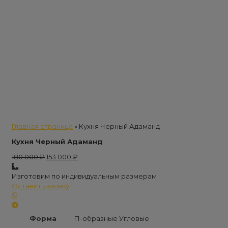
Главная страница
»
Кухня Черный Адаманд
Кухня Черный Адаманд
Первоначальная
Текущая
180 000
₽
153 000
₽
цена
цена:
составляла
153
Изготовим по индивидуальным размерам
180
000 ₽.
Оставить заявку
000 ₽.
Форма
П-образные Угловые