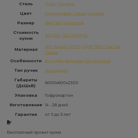
Стиль
Лофт
Модерн
Цвет
Коричневый
Серый
Черный
Размер
16м²
18м²
6 метров
Стоимость
80 000 - 120 000 Руб.
кухни
AGT
Акрил
ЛДСП
МДФ
ПВХ
Пластик
Материал
Эмаль
Особенности
В студию
Высокая
Под потолок
Тип ручек
Накладная
Габариты
6000x600x2300
(ДxШxВ)
Упаковка
Гофрокартон
Изготовление
14 - 28 дней
Гарантия
от 3 до 5 лет
Бесплатный проект кухни