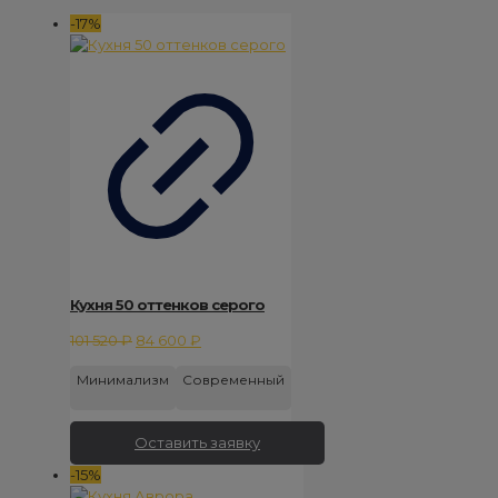
-17%
Кухня 50 оттенков серого
Первоначальная
Текущая
101 520
₽
84 600
₽
цена
цена:
Минимализм
Современный
составляла
84
101
600 ₽.
520 ₽.
Оставить заявку
-15%