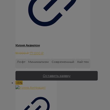
Кухня Аквилон
Первоначальная
Текущая
91 000
₽
77 000
₽
цена
цена:
Лофт
Минимализм
Современный
Хай-тек
составляла
77
91
000 ₽.
000 ₽.
Оставить заявку
-13%