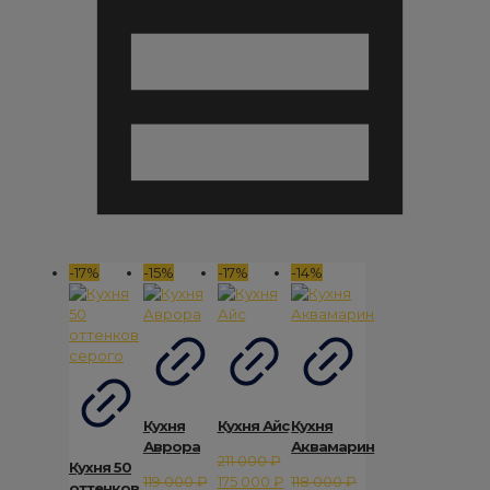
-17%
-15%
-17%
-14%
Кухня
Кухня Айс
Кухня
Аврора
Аквамарин
211 000
₽
Кухня 50
Первоначальная
Текущая
119 000
₽
175 000
₽
118 000
₽
оттенков