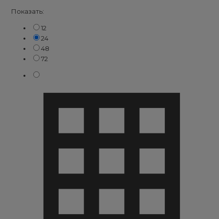
Показать:
12
24
48
72