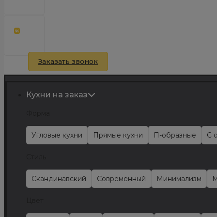
Заказать звонок
Кухни на заказ
Форма
Угловые кухни
Прямые кухни
П-образные
С 
Стиль
Скандинавский
Современный
Минимализм
М
Цвет