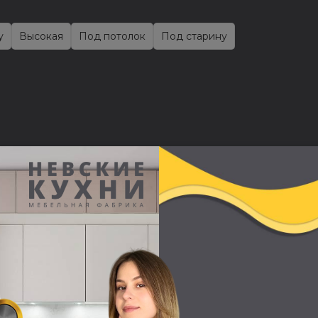
у
Высокая
Под потолок
Под старину