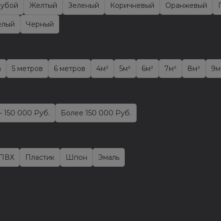
лубой
Желтый
Зеленый
Коричневый
Оранжевый
елый
Черный
а
5 метров
6 метров
4м²
5м²
6м²
7м²
8м²
9м
- 150 000 Руб.
Более 150 000 Руб.
ПВХ
Пластик
Шпон
Эмаль