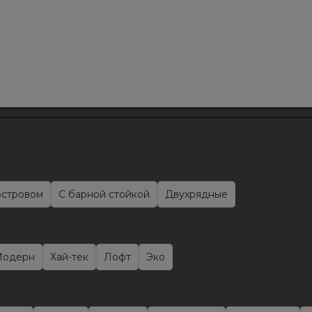
островом
С барной стойкой
Двухрядные
одерн
Хай-тек
Лофт
Эко