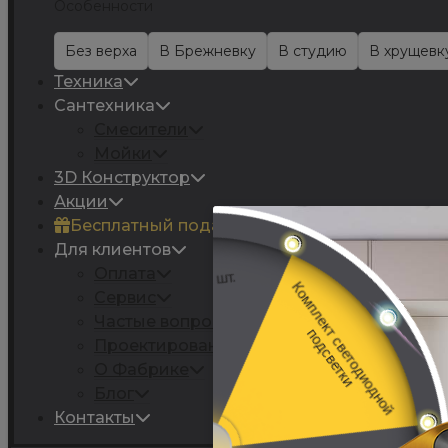
Особенности
Без верха
В Брежневку
В студию
В хрущевк
Техника
Сантехника
Смесители
Мойки
3D Конструктор
Акции
Бесплатный подарок
Для клиентов
Оплата
Сервис
Частые вопросы
Проектирование
О Фабрике
Блог
Контакты