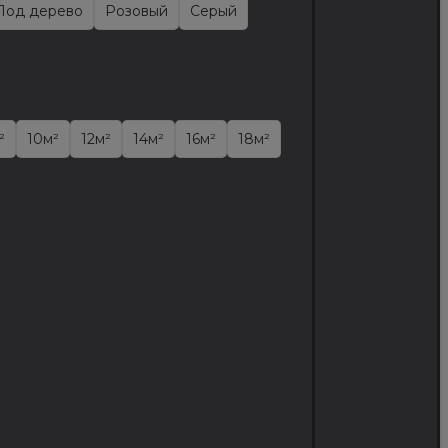
Под дерево
Розовый
Серый
²
10м²
12м²
14м²
16м²
18м²