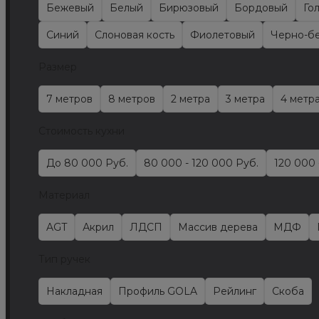
Бежевый
Белый
Бирюзовый
Бордовый
Го
Синий
Слоновая кость
Фиолетовый
Черно-б
Размер
7 метров
8 метров
2 метра
3 метра
4 метр
Стоимость кухни
До 80 000 Руб.
80 000 - 120 000 Руб.
120 000 
Материал
AGT
Акрил
ЛДСП
Массив дерева
МДФ
Тип ручек
Накладная
Профиль GOLA
Рейлинг
Скоба