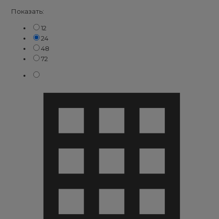
Показать:
12
24
48
72