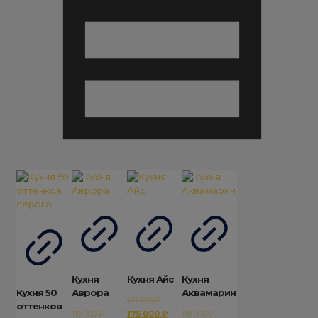
Кухня
Кухня Айс
Кухня
Кухня 50
Аврора
Аквамарин
Первоначальная
211 000
₽
оттенков
Первоначальная
цена
Текущая
Первоначальная
119 000
₽
175 000
₽
118 000
₽