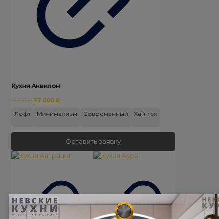
Кухня Аквилон
Первоначальная
Текущая
91 000
₽
77 000
₽
цена
цена:
Лофт
Минимализм
Современный
Хай-тек
составляла
77
91
000 ₽.
000 ₽.
Оставить заявку