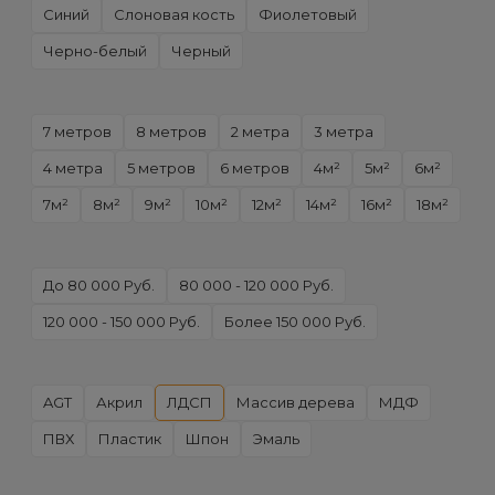
Синий
Слоновая кость
Фиолетовый
Черно-белый
Черный
7 метров
8 метров
2 метра
3 метра
4 метра
5 метров
6 метров
4м²
5м²
6м²
7м²
8м²
9м²
10м²
12м²
14м²
16м²
18м²
До 80 000 Руб.
80 000 - 120 000 Руб.
120 000 - 150 000 Руб.
Более 150 000 Руб.
AGT
Акрил
ЛДСП
Массив дерева
МДФ
ПВХ
Пластик
Шпон
Эмаль