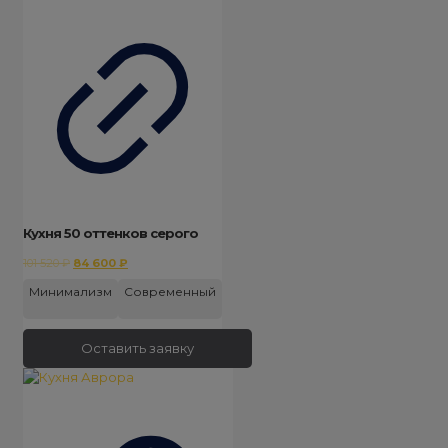
Кухня 50 оттенков серого
Первоначальная
Текущая
101 520
₽
84 600
₽
цена
цена:
Минимализм
Современный
составляла
84
101
600 ₽.
520 ₽.
Оставить заявку