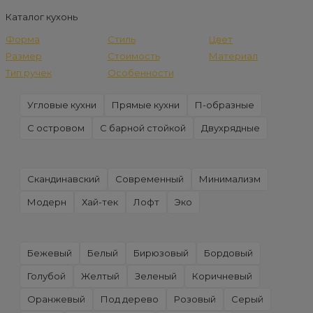
Каталог кухонь
Форма
Стиль
Цвет
Размер
Стоимость
Материал
Тип ручек
Особенности
Угловые кухни
Прямые кухни
П-образные
С островом
С барной стойкой
Двухрядные
Скандинавский
Современный
Минимализм
Модерн
Хай-тек
Лофт
Эко
Бежевый
Белый
Бирюзовый
Бордовый
Голубой
Желтый
Зеленый
Коричневый
Оранжевый
Под дерево
Розовый
Серый