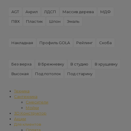
AGT
Акрил
ЛДСП
Массив дерева
МДФ
ПВХ
Пластик
Шпон
Эмаль
Накладная
Профиль GOLA
Рейлинг
Скоба
Без верха
В Брежневку
В студию
В хрущевку
Высокая
Под потолок
Под старину
Техника
Сантехника
Смесители
Мойки
3D Конструктор
Акции
Для клиентов
Оплата