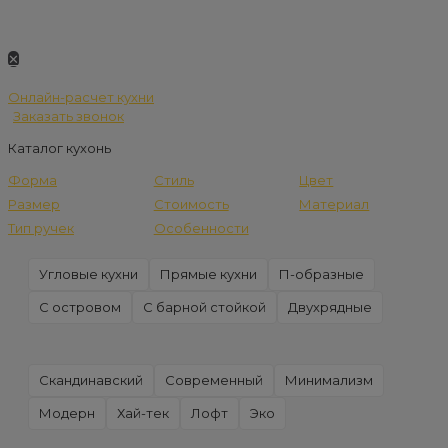
✕
Онлайн-расчет кухни
Заказать звонок
Каталог кухонь
Форма
Стиль
Цвет
Размер
Стоимость
Материал
Тип ручек
Особенности
Угловые кухни
Прямые кухни
П-образные
С островом
С барной стойкой
Двухрядные
Скандинавский
Современный
Минимализм
Модерн
Хай-тек
Лофт
Эко