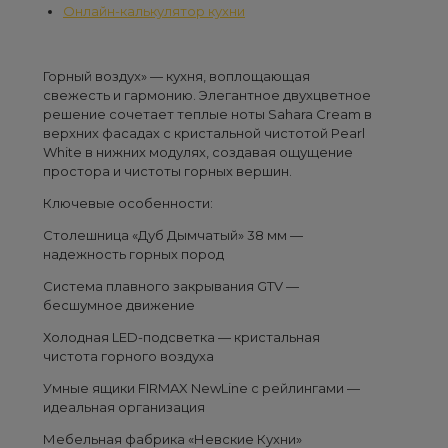
Онлайн-калькулятор кухни
Горный воздух» — кухня, воплощающая
свежесть и гармонию. Элегантное двухцветное
решение сочетает теплые ноты Sahara Cream в
верхних фасадах с кристальной чистотой Pearl
White в нижних модулях, создавая ощущение
простора и чистоты горных вершин.
Ключевые особенности:
Столешница «Дуб Дымчатый» 38 мм —
надежность горных пород
Система плавного закрывания GTV —
бесшумное движение
Холодная LED-подсветка — кристальная
чистота горного воздуха
Умные ящики FIRMAX NewLine с рейлингами —
идеальная организация
Мебельная фабрика «Невские Кухни»