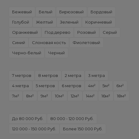
Бежевый
Белый
Бирюзовый
Бордовый
Голубой
Желтый
Зеленый
Коричневый
Оранжевый
Под дерево
Розовый
Серый
Синий
Слоновая кость
Фиолетовый
Черно-белый
Черный
7 метров
8 метров
2 метра
3 метра
4 метра
5 метров
6 метров
4м²
5м²
6м²
7м²
8м²
9м²
10м²
12м²
14м²
16м²
18м²
До 80 000 Руб.
80 000 - 120 000 Руб.
120 000 - 150 000 Руб.
Более 150 000 Руб.