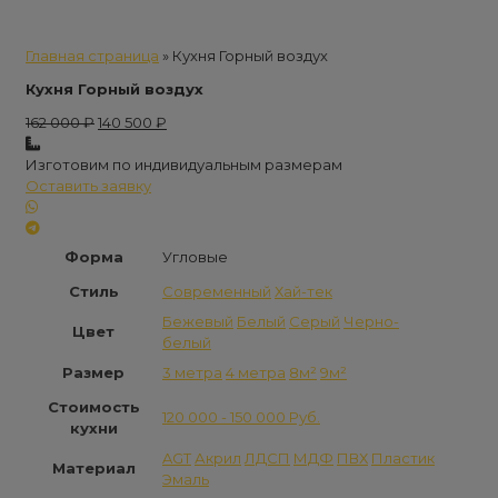
Главная страница
»
Кухня Горный воздух
Кухня Горный воздух
Первоначальная
Текущая
162 000
₽
140 500
₽
цена
цена:
составляла
140
Изготовим по индивидуальным размерам
162
500 ₽.
Оставить заявку
000 ₽.
Форма
Угловые
Стиль
Современный
Хай-тек
Бежевый
Белый
Серый
Черно-
Цвет
белый
Размер
3 метра
4 метра
8м²
9м²
Стоимость
120 000 - 150 000 Руб.
кухни
AGT
Акрил
ЛДСП
МДФ
ПВХ
Пластик
Материал
Эмаль