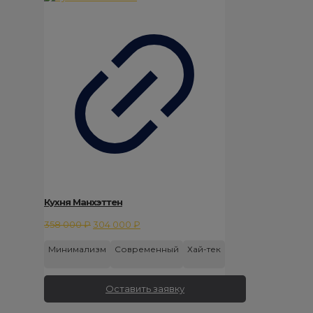
Кухня Манхэттен
Первоначальная
Текущая
358 000
₽
304 000
₽
цена
цена:
Минимализм
Современный
Хай-тек
составляла
304
358
000 ₽.
000 ₽.
Оставить заявку