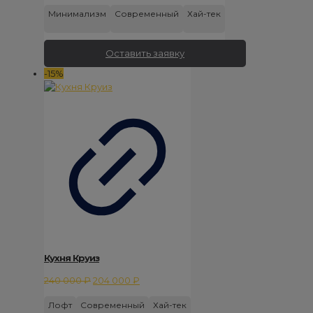
цена
цена:
Минимализм
Современный
Хай-тек
составляла
172
203
000 ₽.
000 ₽.
Оставить заявку
-15%
Кухня Круиз
Первоначальная
Текущая
240 000
₽
204 000
₽
цена
цена:
Лофт
Современный
Хай-тек
составляла
204