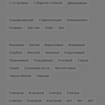
С островом
С барной стойкой
Двухрядные
Скандинавский
Современный
Минимализм
Модерн
Хай-тек
Лофт
Эко
Бежевый
Белый
Бирюзовый
Бордовый
Голубой
Желтый
Зеленый
Коричневый
Оранжевый
Под дерево
Розовый
Серый
Синий
Слоновая кость
Фиолетовый
Черно-белый
Черный
7 метров
8 метров
2 метра
3 метра
4 метра
5 метров
6 метров
4м²
5м²
6м²