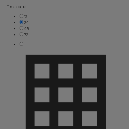
Показать:
12
24
48
72