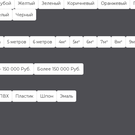
лубой
Желтый
Зеленый
Коричневый
Оранжевый
елый
Черный
а
5 метров
6 метров
4м²
5м²
6м²
7м²
8м²
9м
- 150 000 Руб.
Более 150 000 Руб.
ПВХ
Пластик
Шпон
Эмаль