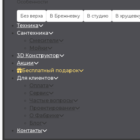
Особенности
Без верха
В Брежневку
В студию
В хрущевк
Техника
Сантехника
Смесители
Мойки
3D Конструктор
Акции
Бесплатный подарок
Для клиентов
Оплата
Сервис
Частые вопросы
Проектирование
О Фабрике
Блог
Контакты