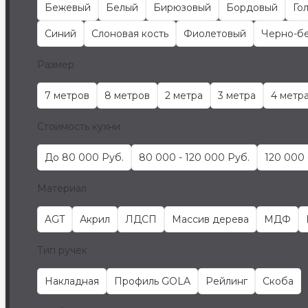
Бежевый
Белый
Бирюзовый
Бордовый
Го
Синий
Слоновая кость
Фиолетовый
Черно-б
Размер
7 метров
8 метров
2 метра
3 метра
4 метр
Стоимость кухни
До 80 000 Руб.
80 000 - 120 000 Руб.
120 000 
Материал
AGT
Акрил
ЛДСП
Массив дерева
МДФ
Тип ручек
Накладная
Профиль GOLA
Рейлинг
Скоба