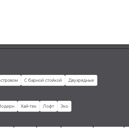
островом
С барной стойкой
Двухрядные
одерн
Хай-тек
Лофт
Эко