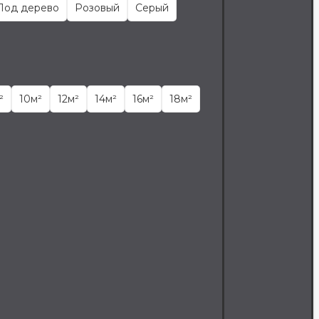
Под дерево
Розовый
Серый
²
10м²
12м²
14м²
16м²
18м²