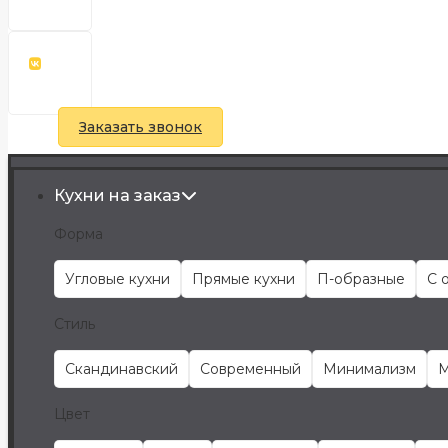
Заказать звонок
Кухни на заказ
Форма
Угловые кухни
Прямые кухни
П-образные
С 
Стиль
Скандинавский
Современный
Минимализм
М
Цвет