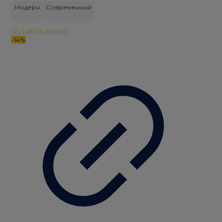
составляла
180
Модерн
Современный
207
000 ₽.
000 ₽.
Оставить заявку
-14%