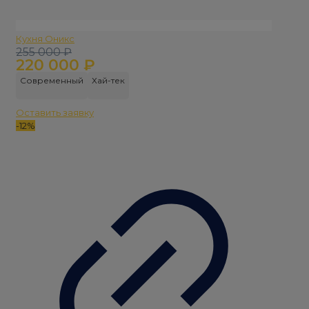
Кухня Оникс
Первоначальная
Текущая
255 000
₽
220 000
₽
цена
цена:
составляла
220
Современный
Хай-тек
255
000 ₽.
000 ₽.
Оставить заявку
-12%
-16%