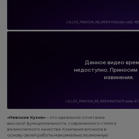
«Невские Кухни»
– это идеальное сочетание
высокой функциональности, современного стиля и
великолепного качества. Компания вложила в
основу своей работы максимально возможную