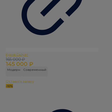
Кухня Силуэт
Первоначальная
Текущая
165 000
₽
145 000
₽
цена
цена:
составляла
145
Модерн
Современный
165
000 ₽.
000 ₽.
Оставить заявку
-16%