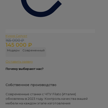
Кухня Силуэт
Кухня 
Первоначальная
Текущая
165 000
₽
Первон
Текуща
375 0
145 000
₽
315 
цена
цена:
цена
цена:
составляла
145
состав
315
Модерн
Современный
Лофт
165
000 ₽.
375
000 ₽.
000 ₽.
000 ₽.
Оставить заявку
Оставит
Почему выбирают нас?
Собственное производство
Современные станки с ЧПУ Filato (Италия)
обновлены в 2023 году. Контроль качества вашей
мебели на каждом этапе изготовления