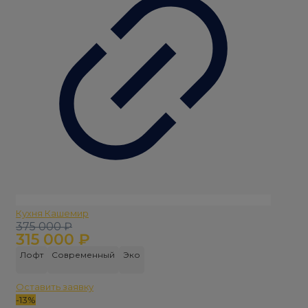
Кухня Кашемир
Первоначальная
Текущая
375 000
₽
315 000
₽
цена
цена:
составляла
315
Лофт
Современный
Эко
375
000 ₽.
000 ₽.
Оставить заявку
-13%