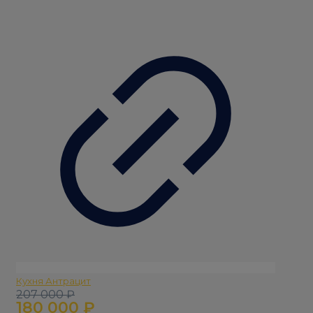
Кухня Антрацит
Первоначальная
Текущая
207 000
₽
180 000
₽
цена
цена: