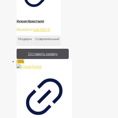
Кухня Кристалл
Первоначальная
Текущая
174 000
₽
148 000
₽
цена
цена:
Модерн
Современный
составляла
148
174
000 ₽.
000 ₽.
Оставить заявку
-15%