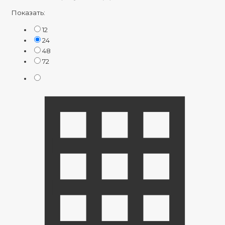
Показать:
12
24
48
72