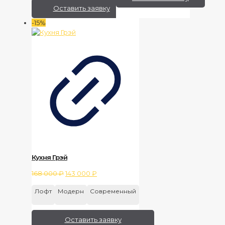
Оставить заявку
-15%
Кухня Грэй
Первоначальная
Текущая
168 000
₽
143 000
₽
цена
цена:
Лофт
Модерн
Современный
составляла
143
168
000 ₽.
000 ₽.
Оставить заявку