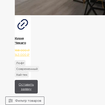
Кухня
Чикаго
168 000
₽
Первоначальная
Текущая
143 000
₽
цена
цена:
Лофт
составляла
143
168
000 ₽.
Современный
000 ₽.
Хай-тек
Оставить
заявку
Фильтр товаров