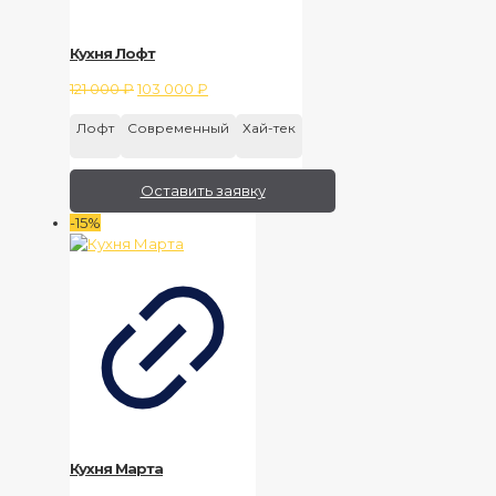
Кухня Лофт
Первоначальная
Текущая
121 000
₽
103 000
₽
цена
цена:
Лофт
Современный
Хай-тек
составляла
103
121
000 ₽.
000 ₽.
Оставить заявку
-15%
Кухня Марта