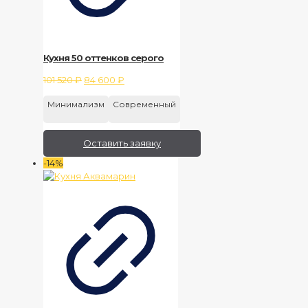
Кухня 50 оттенков серого
Первоначальная
Текущая
101 520
₽
84 600
₽
цена
цена:
Минимализм
Современный
составляла
84
101
600 ₽.
520 ₽.
Оставить заявку
-14%